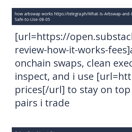
how arbswap works https://telegra.ph/What-Is-Arbswap-and-Is
Safe-to-Use-08-05
[url=https://open.substa
review-how-it-works-fees]
onchain swaps, clean exe
inspect, and i use [url=h
prices[/url] to stay on t
pairs i trade