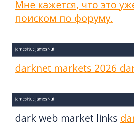
Мне кажется, что это у
поиском по форуму.
JamesNut JamesNut
darknet markets 2026
dar
JamesNut JamesNut
dark web market links
da