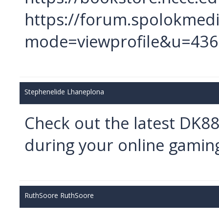
https://forum.spolokmed
mode=viewprofile&u=43
Stephenelide Lhaneplona
Check out the latest DK8
during your online gamin
RuthSoore RuthSoore