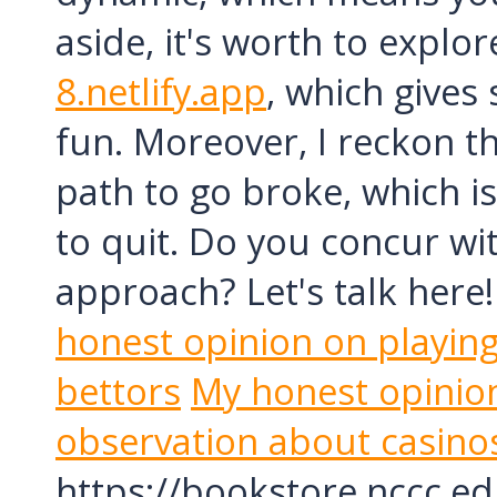
Винный Тур - 4 дня
aside, it's worth to explo
Школьные каникулы в Армении -
5 дней
8.netlify.app
, which gives
Школьные каникулы в Армении -
7 дней
fun. Moreover, I reckon th
path to go broke, which
to quit. Do you concur with
approach? Let's talk here
honest opinion on playing
bettors
My honest opinion
observation about casino
https://bookstore.nccc.e