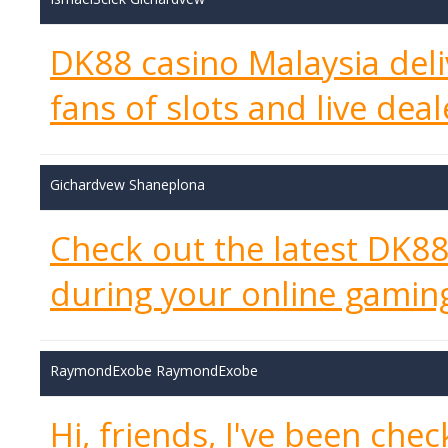
DK88 casino Malaysia deli
fans of slots and live dea
Gichardvew Shaneplona
Check out the latest DK8
during your online gamin
RaymondExobe RaymondExobe
Hi, friends, I've been che