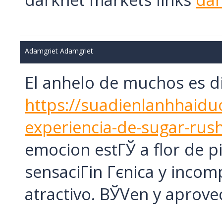
Adamgriet Adamgriet
El anhelo de muchos es di
https://suadienlanhhaidu
experiencia-de-sugar-rus
emocion estГЎ a flor de p
sensaciГіn Гєnica y inco
atractivo. ВЎVen y aprove