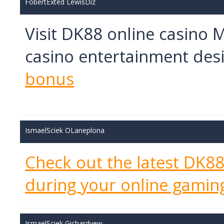
FobertExted LewisDiz
Visit DK88 online casino M
casino entertainment desi
bonus
IsmaelSciek OLaneplona
Check out the latest DK8
during your online gamin
IsmaelSciek Gichardvew