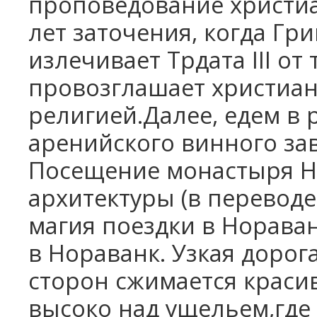
проповедование христиа
лет заточения, когда Гр
излечивает Трдата
III
от 
провозглашает христиан
религией.Далее, едем в
аренийского винного зав
Посещение монастыря Н
архитектуры (в переводе
магия поездки в Нораван
в Нораванк. Узкая дорог
сторон сжимается крас
высоко над ущельем,где