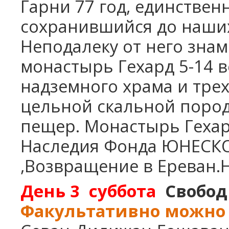
Гарни 77 год, единстве
Винный Тур - 4 дня
Школьные каникулы в Армении -
сохранившийся до наших
5 дней
Школьные каникулы в Армении -
Неподалеку от него зна
7 дней
монастырь Гехард 5-14 
надземного храма и трех
цельной скальной пород
пещер.
M
онастырь Геха
Наследия Фонда ЮНЕСКО
,Возвращение в Ереван.Н
День 3
суббота
Свобод
Факультативно можно 