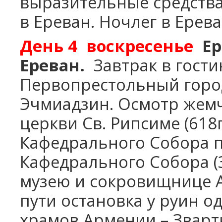
выразительные средства
в Ереван. Ночлег в Ерева
День 4
воскресенье
Ер
Ереван.
Завтрак в гости
Первопрестольный город
Эчмиадзин. Осмотр жем
церкви Св. Рипсиме (618
Кафедрального Собора п
Кафедрального Собора (
музею и сокровищнице 
пути остановка у руин о
храмов Армении – Звартн