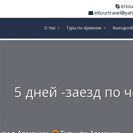
el.tou
eltourtravel@ya
О Нас
Туры по Армении
Выездной
5 дней -заезд по 