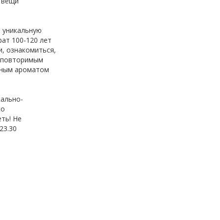
 вещи
е уникальную
рат 100-120 лет
и, ознакомиться,
неповторимым
нным ароматом
кально-
ко
ть! Не
23.30