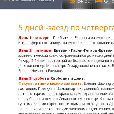
Виза
Оте
6 дней-заезд по четвергам
7 дней-заезд по четвергам
4 дня-заезд по пятницам
5 дней-заезд по пятницам
5 дней -заезд по четверг
6 дней-заезд по пятницам
День 1
четверг
Прибытие в Ереван и размещение.
7 дней-заезд по пятницам
и трансфер в гостиницу,
размещение
на основании в
4 дня-заезд по субботам
День 2
пятница
Ереван - Гарни-Гегард-Ереван
5 дней-заезд по субботам
эллинистический храм, сохранившийся до наших дней 
6 дней-заезд по субботам
Гехард 5-14 век, состоящий из большого надземного 
десятки пещер.
M
онастырь Гехард включен в список
7 дней-заезд по субботам
Ереван.Ночлег в Ереване.
4 дня-заезд по воскресениям
День 3
суббота
Свободный день.
5 дней-заезд по воскресениям
Факультативно можно заказать:
Ереван-Цахкадзо
гостинице. Поездка в Цахкадзор -окруженный пышными
6 дней-заезд по воскресениям
летнего туризма,здесь красота природы проявляется 
7 дней-заезд по воскресениям
озеру Севан, и осмотр Севанского монастыря 9 века
Санаторий Джермук Ашхар 14
густыми лесами окрестности знаменитого курорта Д
дней
Гошаванк - известен своими хачкарами. Один из них, 
средневековых армянских мастеров, Погосом, чей дру