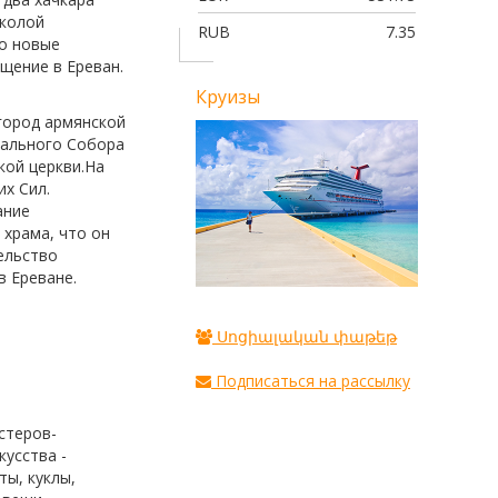
школой
RUB
7.35
ло новые
щение в Ереван.
Круизы
город армянской
рального Собора
кой церкви.На
х Сил.
ание
 храма, что он
ельство
в Ереване.
Սոցիալական փաթեթ
Подписаться на рассылку
стеров-
усства -
ы, куклы,