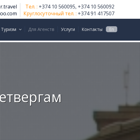
r.travel
Тел. :
+374 10 560095, +374 10 560092
hoo.com
Круглосуточный тел. :
+374 91 417507
 Туризм
Для Агенств
Услуги
Контакты
En
четвергам