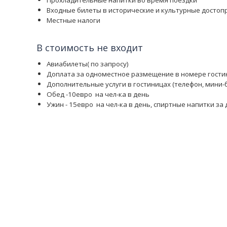
Прохладительные напитки во время поездки
Входные билеты в исторические и культурные досто
Местные налоги
В стоимость не входит
Авиабилеты( по запросу)
Доплата за одноместное размещение в номере гост
Дополнительные услуги в гостиницах (телефон, мини-ба
Обед -10евро
на чел-ка в день
Ужин
- 15евро
на чел-ка в день, спиртные напитки за 