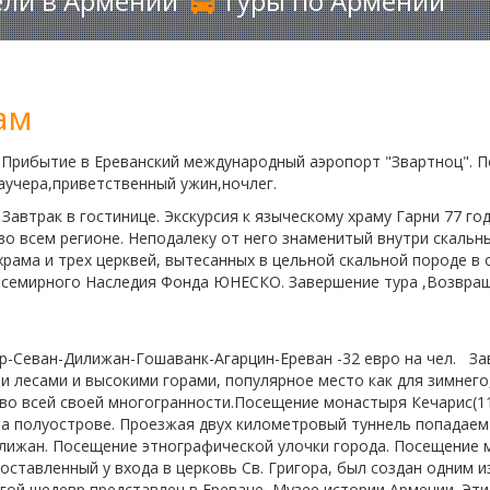
ли в Армении
Туры по Армении
ам
Прибытие в Ереванский международный аэропорт "Звартноц". 
аучера,приветственный ужин,ночлег.
Завтрак в гостинице. Экскурсия к языческому храму Гарни 77 го
во всем регионе. Неподалеку от него знаменитый внутри скаль
храма и трех церквей, вытесанных в цельной скальной породе в 
 Всемирного Наследия Фонда ЮНЕСКО. Завершение тура ,Возвра
р-Севан-Дилижан-Гошаванк-Агарцин-Ереван -32 евро на чел.
За
 лесами и высокими горами, популярное место как для зимнего,
во всей своей многогранности.Посещение монастыря Кечарис(11-
 на полуострове. Проезжая двух километровый туннель попадаем
илижан. Посещение этнографической улочки города. Посещение
поставленный у входа в церковь Св. Григора, был создан одним 
гой шедевр представлен в Ереване, Музее истории Армении. Эти