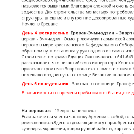
Санаторий Джермук Ашхар 8 дней
называются вышитыми,благодаря сложной и очень фил
Винный Тур - 4 дня
зодчества. Для строительства монастыря потребовал
Школьные каникулы в Армении -
структуры, внешние и внутренние декорированные ху
5 дней
Ночлег в Ереване.
Школьные каникулы в Армении -
День 4
воскресенье
Ереван-Эчмиадзин – Зварт
7 дней
церкви - Эчмиадзин. Осмотр жемчужин армянской арх
первого в мире христианского Кафедрального Собора
обратном пути остановка у руин одного из самых изве
Строительство храма Бдящих Сил началось в 641-643
рассказывает, что византийского императора Конст
приказал строителю Звартноца ехать вместе с ним в
помешало воздвигнуть в столице Византии аналогичн
День 5
понедельник
Завтрак в гостинице.
Трансфе
В зависимости от времени прибытия и отбытия ,все д
На вернисаж
- 15евро на человека
Если захочется унести частичку Армении с собой,то
ремесленников.Здесь отдыхающие могут приобрести и
сувениры, украшения, ковры ручной работы, картины