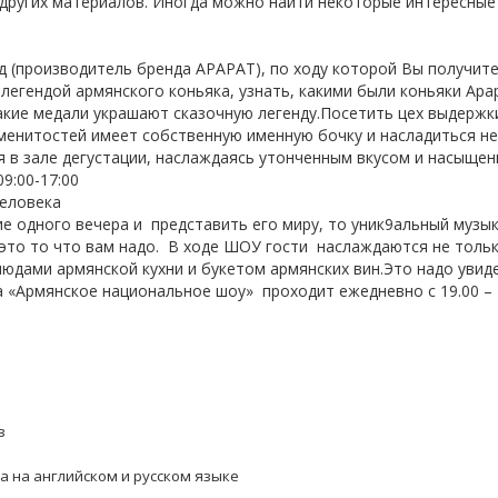
 других материалов.
Иногда можно найти некоторые интересные
д
(производитель бренда АРАРАТ), по ходу которой Вы получит
легендой армянского коньяка, узнать, какими были коньяки Ара
акие медали украшают сказочную легенду.Посетить цех выдержк
знаменитостей имеет собственную именную бочку и насладиться 
 в зале дегустации, наслаждаясь утонченным вкусом и насыще
9:00-17:00
человека
ие одного вечера и
представить его миру, то уник9альный музы
то то что вам надо.
В ходе ШОУ гости
наслаждаются не толь
юдами армянской кухни и букетом армянских вин.Это надо увиде
 «Армянское национальное шоу»
проходит ежедневно с 19.00 – 
в
 на английском и русском языке