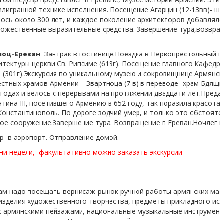
игранной технике исполнения. Посещение Агарцин (12-13вв)- 
ось около 300 лет, и каждое поколение архитекторов добавля
дожественные выразительные средства. Завершение тура,возвра
ноц-Ереван
Завтрак в гостинице.Поездка в Первопрестольный 
итектуры церкви Св. Рипсиме (618г). Посещение главного Кафед
 (301г).Экскурсия по уникальному музею и сокровищнице Армянс
стных храмов Армении – Звартноца (7 в) в переводе-
храм Бдящи
 годах и велось с перерывами на протяжении двадцати лет.Пред
антина
III
, посетившего Армению в 652 году, так поразила красота
 Константинополь.
По дороге зодчий умер, и только это обстоят
ое сооружение.Завершение тура.
Возвращение в Ереван.Ночлег 
р
в аэропорт. Отправление домой.
ни недели,
факультативно можно заказать экскурсии
 вам надо посещать вернисаж-рынок ручной работы армянских ма
зделия художественного творчества, предметы прикладного иск
 с армянскими пейзажами, национальные музыкальные инструмент