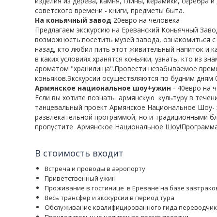
изделия из дерева, камня, глины, керамики,
серебра и
советского времени -
книги, предметы быта.
На коньячный завод
20евро на человека
Предлагаем экскурсию на
Ереванский Коньячный Заво
возможность:посетить музей завода, ознакомиться с 
назад, кто любил пить этот живительный напиток и к
в каких условиях хранятся коньяки, узнать, кто из 
ароматом "хранилища".Провести незабываемое время
коньяков.Экскурсии осуществляются по будним дням 0
Армянское национальное шоу+ужин
- 40евро на 
Если вы хотите познать
армянскую
культуру в течен
танцевальный проект Армянское Национальное Шоу- э
развлекательной программой, но и традиционными бл
пропустите
Армянское Национальное Шоу!Программа
В стоимость входит
Встреча и проводы в аэропорту
Приветственный ужин
Проживание в гостинице
в Ереване на базе завтрако
Весь трансфер и экскурсии в период тура
Обслуживание квалифицированного гида переводчика