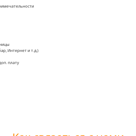
примечательности
иницы
р, Интернет и т.д.)
доп. плату