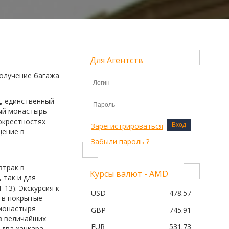
Для Агентств
Получение багажа
д, единственный
ный монастырь
окрестностях
Зарегистрироваться
Вход
щение в
Забыли пароль ?
втрак в
Курсы валют - AMD
 так и для
13). Экскурсия к
USD
478.57
 в покрытые
 монастыря
GBP
745.91
из величайших
EUR
531.73
 два хачкара