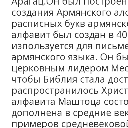
Арагац.Он был построен 
создания Армянского алф
расписных букв армянск
алфавит был создан в 405
изпользуется для письм
армянского языка. Он б
церковным лидером Мес
чтобы Библия стала дос
распространилось Христ
алфавита Маштоца состоя
дополнена в средние ве
примеров средневеково