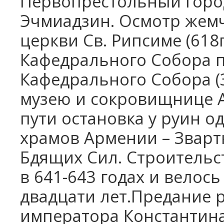
Первопрестольный город
Школьные каникулы в Армении -
Эчмиадзин. Осмотр жем
5 дней
Школьные каникулы в Армении -
церкви Св. Рипсиме (618
7 дней
Кафедрального Собора п
Кафедрального Собора (3
музею и сокровищнице 
пути остановка у руин о
храмов Армении – Звартн
Бдящих Сил. Строительс
в 641-643 годах и велос
двадцати лет.Предание р
императора Константин