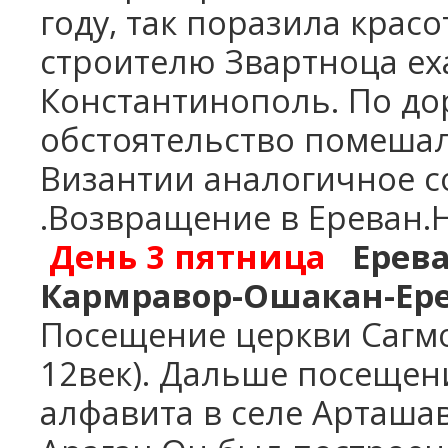
году, так поразила красо
строителю Звартноца еха
Константинополь. По дор
обстоятельство помешал
Византии аналогичное с
.Возвращение в Ереван.Н
День 3
пятница
Ерев
Кармравор-Ошакан-Ер
Посещение церкви Сагм
12век). Дальше посещен
алфавита
в селе Арташа