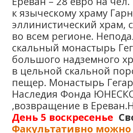
Ереван – 28 евро на чел.
к языческому храму Гарн
эллинистический храм, 
во всем регионе. Непода
скальный монастырь Гега
большого надземного хр
в цельной скальной поро
пещер.
M
онастырь Гегар
Наследия Фонда ЮНЕСКО
,возвращение в Ереван.Н
День 5
воскресенье
Св
Факультативно можно 