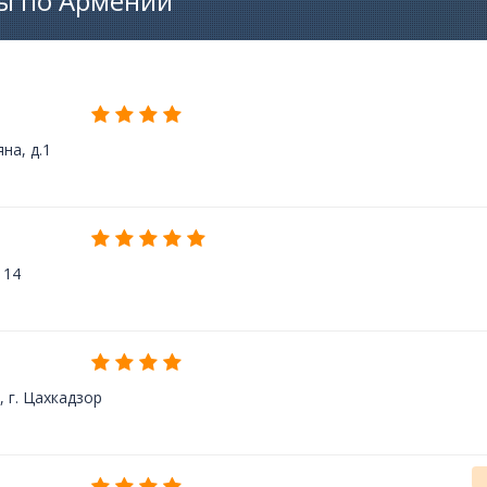
ы по Армении
на, д.1
а 14
, г. Цахкадзор