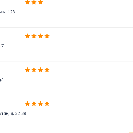
кяна 123
.7
д.1
тян, д. 32-38