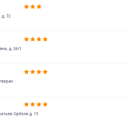
 д. 72
на, д. 26/1
Агверан
ратьев Орбели д. 15