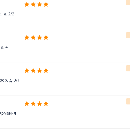
, д. 2/2
д. 4
ор, д. 3/1
 Армения