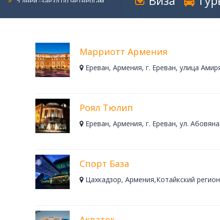
Виза
Тур
6 дней-заезд по четвергам
7 дней-заезд по четвергам
4 дня-заезд по пятницам
5 дней-заезд по пятницам
Марриотт Армения
6 дней-заезд по пятницам
Ереван, Армения, г. Ереван, улица Амиря
7 дней-заезд по пятницам
4 дня-заезд по субботам
5 дней-заезд по субботам
Роял Тюлип
6 дней-заезд по субботам
Ереван, Армения, г. Ереван, ул. Абовян
7 дней-заезд по субботам
4 дня-заезд по воскресениям
5 дней-заезд по воскресениям
Спорт База
6 дней-заезд по воскресениям
Цахкадзор, Армения,Котайкский регион
7 дней-заезд по воскресениям
Санаторий Джермук Ашхар 14
дней
Санаторий Джермук Ашхар 8 дней
Акватек