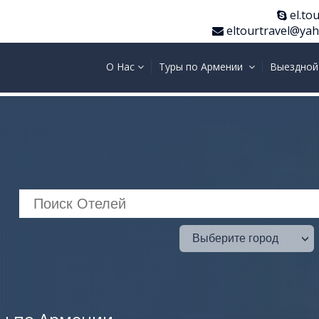
el.tou
eltourtravel@ya
О Нас
Туры по Армении
Выездной