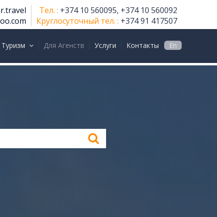
r.travel
Тел. :
+374 10 560095, +374 10 560092
hoo.com
Круглосуточный тел. :
+374 91 417507
 Туризм
Для Агенств
Услуги
Контакты
En