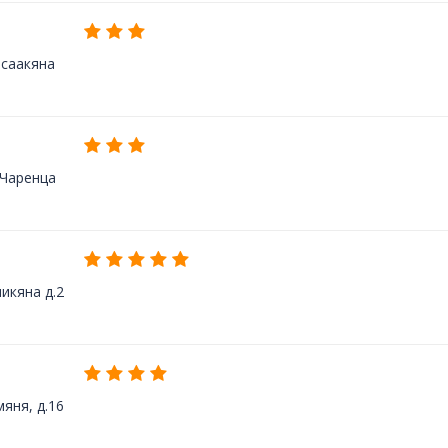
Исаакяна
 Чаренца
никяна д.2
мяня, д.16