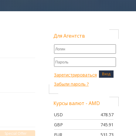
Для Агентств
Зарегистрироваться
Вход
Забыли пароль ?
Курсы валют - AMD
USD
478.57
GBP
745.91
Special Offer
EUR
531.73