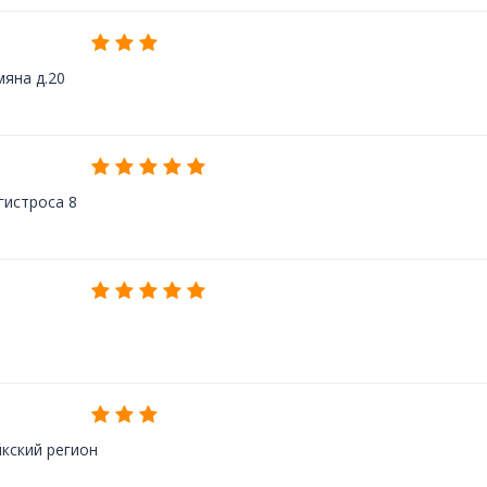
мяна д.20
гистроса 8
кский регион