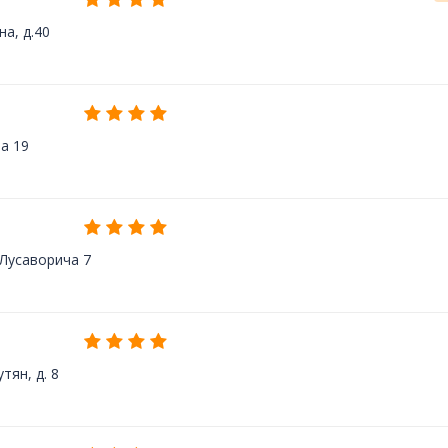
на, д.40
ва 19
 Лусаворича 7
тян, д. 8