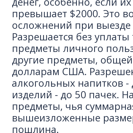
денег, особенно, если и
Санаторий Джермук Ашхар 8 дней
Винный Тур - 4 дня
превышает $2000. Это в
Школьные каникулы в Армении -
осложнений при выезде 
5 дней
Школьные каникулы в Армении -
Разрешается без уплат
7 дней
предметы личного поль
другие предметы, общей
долларам США. Разреше
алкогольных напитков - д
изделий - до 50 пачек. 
предметы, чья суммарна
вышеизложенные размер
пошлина.