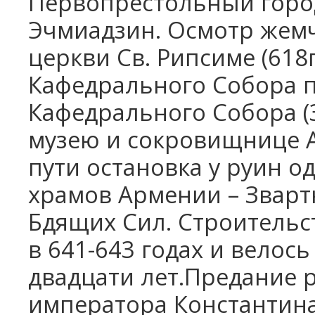
Первопрестольный город
Эчмиадзин. Осмотр жем
церкви Св. Рипсиме (618
Кафедрального Собора п
Кафедрального Собора (
музею и сокровищнице 
пути остановка у руин о
храмов Армении – Звартн
Бдящих Сил. Строительс
в 641-643 годах и велос
двадцати лет.Предание р
императора Константин