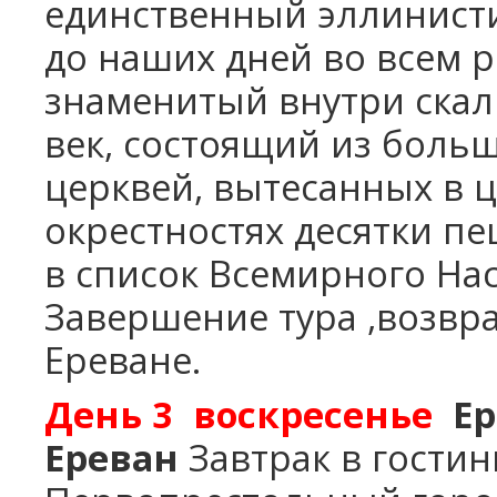
единственный эллинист
Школьные каникулы в Армении -
до наших дней во всем р
5 дней
Школьные каникулы в Армении -
знаменитый внутри скал
7 дней
век, состоящий из больш
церквей, вытесанных в 
окрестностях десятки п
в список Всемирного Н
Завершение тура ,возвр
Ереване.
День 3
воскресенье
Ер
Ереван
Завтрак в гостин