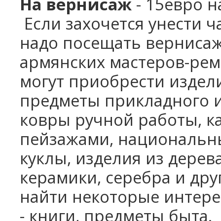
На вернисаж
- 15евро н
Если захочется унести ч
надо посещать верниса
армянских мастеров-ре
могут приобрести издел
предметы прикладного ис
ковры ручной работы, к
пейзажами, национальн
куклы, изделия из дерева
керамики,
серебра и дру
найти некоторые интере
-
книги, предметы быта.