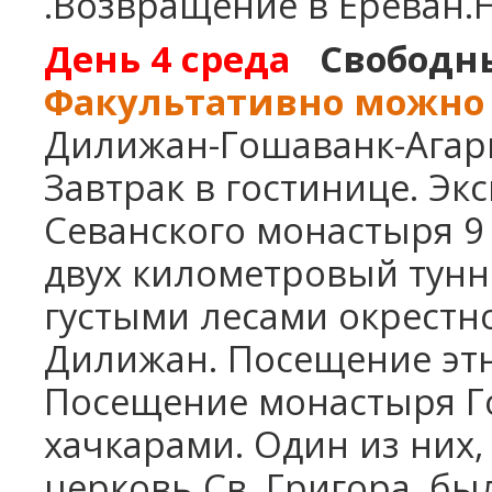
.Возвращение в Ереван.Н
День 4
среда
Свободн
Факультативно можно 
Дилижан-Гошаванк-Агарци
Завтрак в гостинице. Экс
Севанского монастыря 9
двух километровый тунн
густыми лесами окрестн
Дилижан. Посещение этн
Посещение монастыря Го
хачкарами. Один из них,
церковь Св. Григора, б