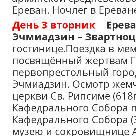
Ереван. Ночлег в Ереван
День
3
вторник
Ерева
Эчмиадзин – Звартноц
гостинице.Поездка в ме
посвящённый жертвам Ге
первопрестольный город
Эчмиадзин. Осмотр жем
церкви Св. Рипсиме (618
Кафедрального Собора п
Кафедрального Собора (3
музею и сокровищнице 