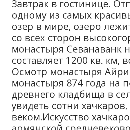
Завтрак в гостинице. От
Школьные каникулы в Армении -
5 дней
одному из самых краси
Школьные каникулы в Армении -
озер в мире, озеро лежи
7 дней
со всех сторон высоког
монастыря Севанаванк н
составляет 1200 кв. км, 
Осмотр монастыря Айрива
монастыря 874 года на 
древнего кладбища в сел
увидеть сотни хачкаров,
веком.Искусство хачкар
армянской средневеково