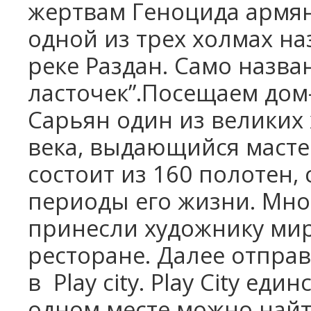
жертвам Геноцида армян
одной из трех холмах н
реке Раздан. Само назва
ласточек”.Посещаем дом
Сарьян один из великих
века,
выдающийся мастер
состоит из 160 полотен,
периоды его жизни. Мно
принесли художнику мир
ресторане.
Далее отпра
в
Play
city
.
Play
City
единс
одном месте
можно найт