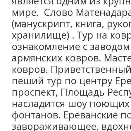
является одним из кру
мире.
Слово Матенадаран
(манускрипт, книга, руко
хранилище) . Тур на ков
ознакомление с заводом
армянских ковров. Масте
ковров. Приветственный
пеший тур по центру Ере
проспект, Площадь Респу
насладится шоу поющих
фонтанов.
E
реванские 
завораживающее, вдохн