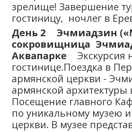
зрелище! Завершение ту
гостиницу,
ночлег в Ере
День 2
Эчмиадзин («
сокровищница
Эчмиад
Аквапарке
Экскурсия н
гостинице.Поездка в Пе
армянской церкви - Эчм
армянской архитектуры ц
Посещение главного Каф
по уникальному музею 
церкви. В музее предст