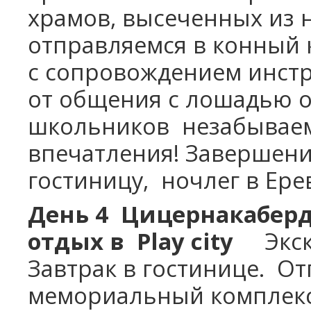
храмов, высеченных из 
отправляемся в конный 
с
сопровождением инстр
от общения с лошадью о
школьников
незабывае
впечатления! Завершен
гостиницу,
ночлег в Ере
День 4
Цицернакаберд
отдых в
Play
city
Экс
Завтрак в гостинице.
От
мемориальный комплекс