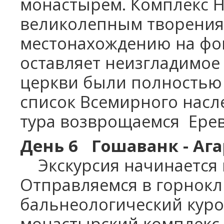
монастырем.
Комплекс Н
великолепным творениям
местонахождению на фо
оставляет неизгладимое 
церкви были полностью
список Всемирного нас
тура возврощаемся
Ерев
День 6 Гошаванк - Ага
Экскурсия начинается в 
Отправляемся в горнокл
бальнеологический куро
монастырский комплекс