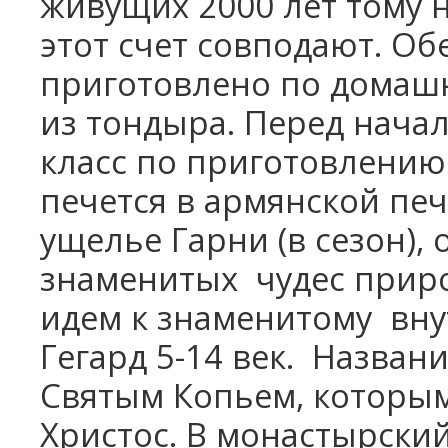
живущих 2000 лет тому 
этот счет совподают. Обе
приготовлено по домаш
из тондыра. Перед нача
класс по приготовлению 
печется
в армянской печ
ущелье Гарни (в сезон), 
знаменитых
чудес приро
идем
к знаменитому
вну
Гегард 5-14 век.
Название
Святым Копьем, которым
Христос. В монастырски