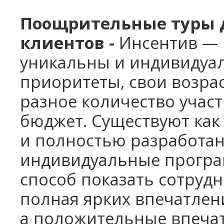
П
оощрительные туры д
клиентов -
Инсентив
— 
уникальны и
индивидуал
приоритеты, свои возра
разное количество учас
бюджет. Существуют как 
и
полностью разработан
индивидуальные прогр
способ показать сотрудни
полная ярких впечатлени
а положительные впеча