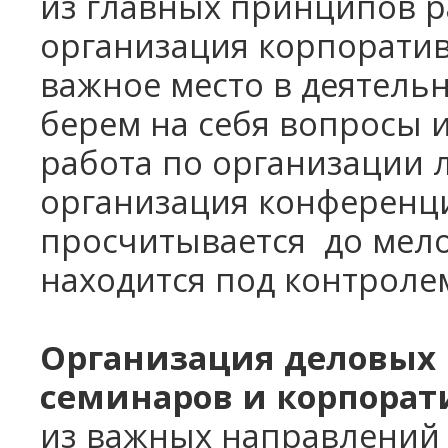
из главных принципов р
Школьные каникулы в Армении -
организация корпорати
5 дней
Школьные каникулы в Армении -
важное место в деятель
7 дней
берем на себя вопросы и
работа по организации 
организация конференци
просчитывается
до мел
находится под контроле
Организация деловых 
семинаров и корпорат
из
важных направлений 