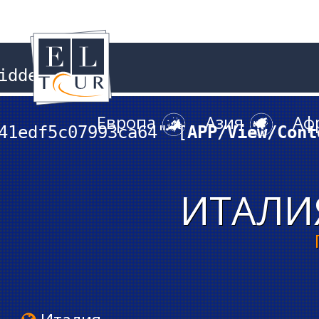
dden

Европа
Азия
Аф
41edf5c07993ca64" [
APP/View/Cont
ИТАЛИ