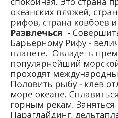
спокойная. Это страна 
океанских пляжей, стран
рифов, страна ковбоев и
Развлечься
- Совершить
Барьерному Рифу - вели
планете. Овладеть прем
популярнейший морской 
проходят международные
Половить рыбу - клев отл
море-океане. Сплавиться
горным рекам. Заняться
Параглайдинг, дельтапл