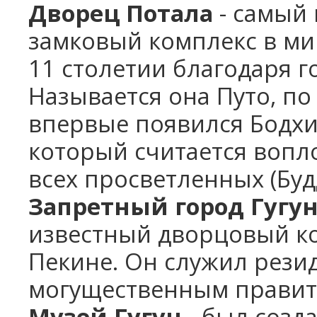
Дворец Потала
- самый
замковый комплекс в ми
11 столетии благодаря г
Называется она Путо, по
впервые появился Бодхи
который считается воп
всех просветленных (Будд
Запретный город Гугу
известный дворцовый ко
Пекине. Он служил рези
могущественным правите
Музей Гугун
- был созда