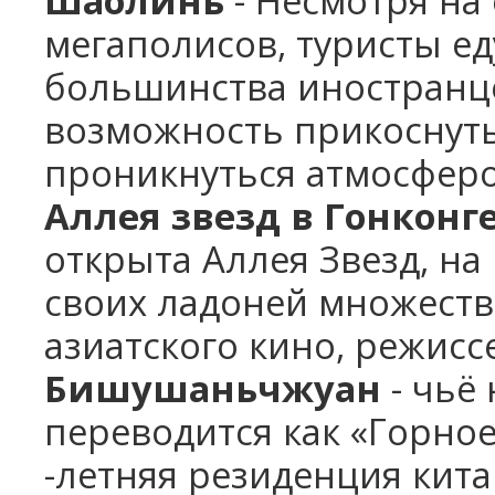
Шаолинь
-
Несмотря на 
мегаполисов, туристы е
большинства иностранце
возможность прикоснуть
проникнуться атмосферо
Аллея звезд в Гонконг
открыта Аллея Звезд, на
своих ладоней множеств
азиатского кино, режис
Бишушаньчжуан
- чьё 
переводится как «Горное
-летняя резиденция кит