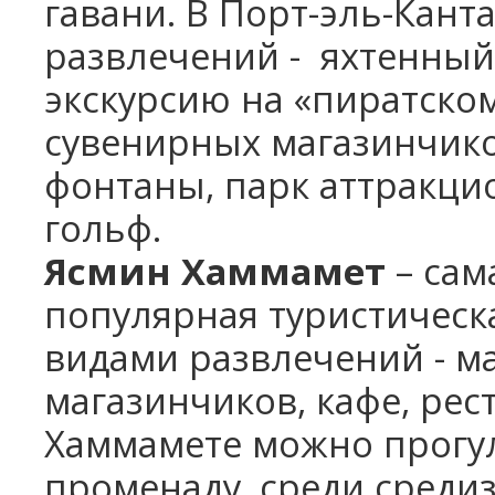
гавани.
В Порт-эль-Кант
развлечений -
яхтенный
экскурсию на «пиратско
сувенирных магазинчик
фонтаны, парк аттракцио
гольф.
Ясмин Хаммамет
– сам
популярная туристическ
видами развлечений - м
магазинчиков, кафе, рес
Хаммамете можно прогул
променаду, среди среди