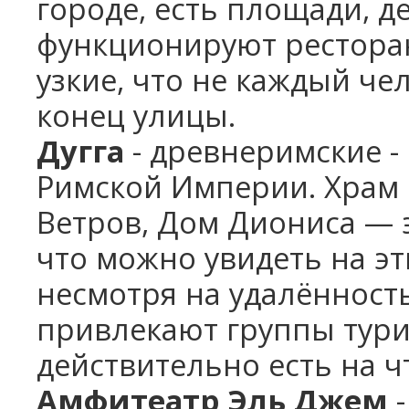
городе, есть площади, д
функционируют рестора
узкие, что не каждый че
конец улицы.
Дугга
-
д
ревнеримские -
Римской Империи.
Храм 
Ветров, Дом Диониса — 
что можно увидеть на э
несмотря на удалённост
привлекают группы тури
действительно есть на ч
Амфитеатр Эль Джем
-