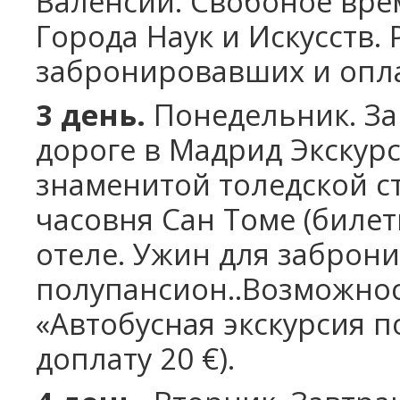
Валенсии. Свобоное вре
Города Наук и Искусств.
забронировавших и опл
3 день.
Понедельник.
За
дороге в Мадрид Экскурс
знаменитой толедской с
часовня Сан Томе (биле
отеле. Ужин для заброн
полупансион..
Возможнос
«Автобусная экскурсия п
доплату 20 €).