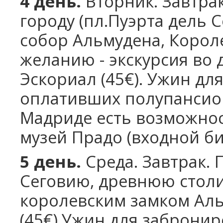
4 день.
Вторник.
Завтра
городу (пл.Пуэрта дель С
собор Альмудена, Корол
желанию - экскурсия во
Эскориал (45€). Ужин д
оплативших полупансио
Мадриде есть возможнос
музей Прадо (входной би
5 день.
Среда.
Завтрак. 
Сеговию, древнюю столи
королевским замком Аль
(45€).Ужин для заброни