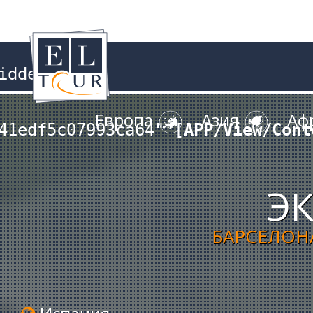
dden

Европа
Азия
Аф
41edf5c07993ca64" [
APP/View/Cont
Э
БАРСЕЛОН