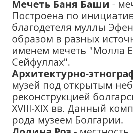
Мечеть Баня Баши
- ме
Построена по инициати
благодетеля муллы Эфен
образом в разных источн
именем мечеть "Молла Е
Сейфуллах".
Архитектурно-этногра
музей под открытым небо
реконструкцией болгарс
XVIII-XIX вв. Данный ком
рода музеем Болгарии.
Долина Роз
- местность