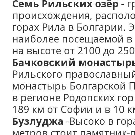
Семь Рильских озёр
- г
происхождения, распол
горах Рила в Болгарии. Э
наиболее посещаемой в
на высоте от 2100 до 25
Бачковский монастыр
Рильского православны
монастырь Болгарской П
в регионе Родопских гор
189 км от Софии и в 10 к
Бузлуджа
-Высоко в гор
метров стоит памятник-