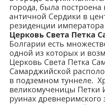
города, была построена 
античной Сердики в цент
резиденции императора 
Церковь Свeта Пeтка 
Болгарии есть множеств
одной из которых и воз
Церковь Свeта Пeтка Са
Сaмарджийской располож
в подземном туннеле. Х
великомученицы Петки И
руинах древнеримского 