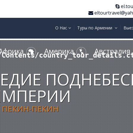
el.tou
eltourtravel@ya
О Нас
Туры по Армении
Вые
Африка
Америка
Австралия
/Contents/country_tour_details.c
ЛЕДИЕ ПОДНЕБЕ
ИМПЕРИИ
ПЕКИН-ПЕКИН