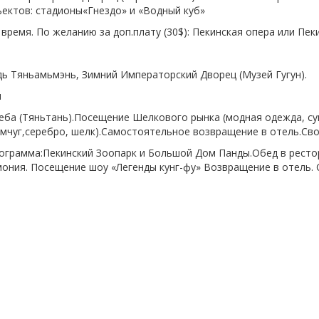
«Гнездо» и «Водный куб»
 время.
По желанию за доп.плату (30$): Пекинская опера или Пек
ь Тяньамьмэнь, Зимний Императорский Дворец (Музей Гугун).
и
м Неба (Тяньтань).Посещение Шелкового рынка (модная од
.Самостоятельное возвращение в отель.Свобо
программа:Пекинский Зоопарк и Большой Дом Панды.Обед в рест
ония. Посещение шоу «Легенды кунг-фу» Возвращение в отель.