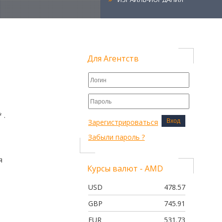
ЭКЗОТИЧЕСКИЙ ТУР 2+4
ОТДЫХ + ЭКСКУРСИИ
ЛЕТО В ЭМИРАТАХ+3 ЭКСКУСИИ
РОМАНТИЧЕСКАЯ ПРАГА
Для Агентств
3 СТОЛИЦЫ
ПРАГА ЛАЙТ
ФРАНЦУЗСКАЯ КЛАССИКА
ФРАНЦУЗСКАЯ КЛАССИКА МАКСИ
 .
ФРАНЦИЯ - ШВЕЙЦАРИЯ
Зарегистрироваться
Вход
ФРАНЦИЯ - БЕЛЬГИЯ - ГОЛЛАНДИ
Забыли пароль ?
ПОРТУГАЛИЯ: ДВЕ СТОЛИЦЫ
ПОРТУГАЛИЯ: ДВЕ СТОЛИЦЫ
я
Курсы валют - AMD
ПЕКИН! НАСЛЕДИЕ ПОДНЕБЕСНО
ИМПЕРИИ
USD
478.57
GBP
745.91
ешний осмотр
EUR
531.73