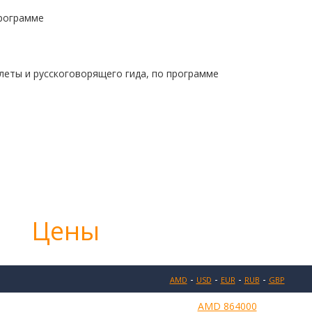
программе
леты и русскоговорящего гида, по программе
Цены
-
-
-
-
AMD
USD
EUR
RUB
GBP
AMD 864000