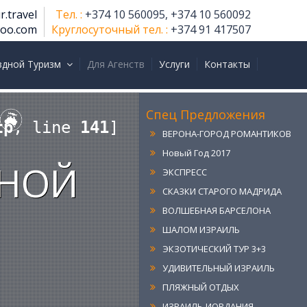
r.travel
Тел. :
+374 10 560095, +374 10 560092
РИМ-ВЕНЕЦИЯ
hoo.com
Круглосуточный тел. :
+374 91 417507
ИТАЛИЯ-ГЕРМАНИЯ
ИТАЛИЯ-ФРАНЦИЯ
здной Туризм
Для Агенств
Услуги
Контакты
ИТАЛИЯ-АВСТРИЯ
ИТАЛИЯ-ШВЕЙЦАРИЯ-
ЛИХТЕНШТЕЙН
Спец Предложения
ВЕРОНА-ГОРОД РОМАНТИКОВ
tp
, line 
141
]
Новый Год 2017
ЭКСПРЕСС
СНОЙ
СКАЗКИ СТАРОГО МАДРИДА
ВОЛШЕБНАЯ БАРСЕЛОНА
ШАЛОМ ИЗРАИЛЬ
ЭКЗОТИЧЕСКИЙ ТУР 3+3
УДИВИТЕЛЬНЫЙ ИЗРАИЛЬ
ПЛЯЖНЫЙ ОТДЫХ
ИЗРАИЛЬ-ИОРДАНИЯ