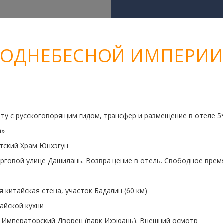
 ПОДНЕБЕСНОЙ ИМПЕРИИ
ту с русскоговорящим гидом, трансфер и размещение в отеле 5*
а»
тский Храм Юнхэгун
орговой улице Дашилань.
Возвращение в отель. Свободное врем
 китайская стена, участок Бадалин (60 км)
айской кухни
 Летний Императорский Дворец (парк Ихэюань). Вн