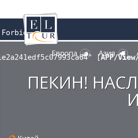
Forbidden

Европа
Азия
1e2a241edf5c07993ca64" [
APP/View
ПЕКИН! НАС