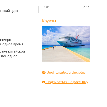
RUB
7.35
инский цирк
Круизы
ежда, сувениры,
дное время
оране китайской
 Свободное
Սոցիալական փաթեթ
Подписаться на рассылку