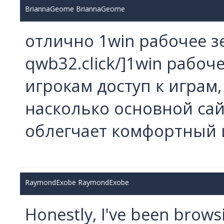
BriannaGeome BriannaGeome
отлично 1win рабочее зер
qwb32.click/]1win рабоч
игрокам доступ к играм,
насколько основной сай
облегчает комфортный 
RaymondExobe RaymondExobe
Honestly, I've been brows