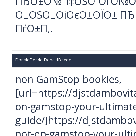
ПЂО±О№П‡ОЅОЇОґО№О
О±ОЅО±ОіОєО±ОЇО± ПЂП
ПѓО±П‚.
DonaldDeede DonaldDeede
non GamStop bookies,
[url=https://djstdambovit
on-gamstop-your-ultimate
guide/]https://djstdambov
not-on-gamstop-your-ultim