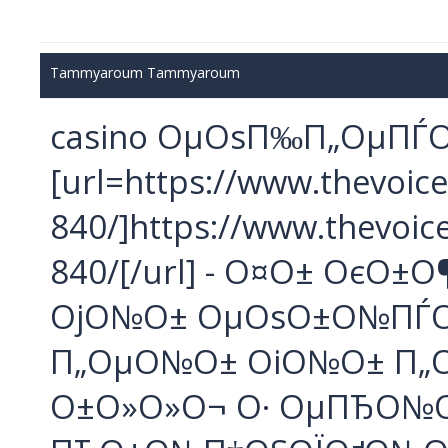
Tammyaroum Tammyaroum
casino ОµОѕП‰П„ОµПЃ
[url=https://www.thevoice
840/]https://www.thevoic
840/[/url] - О¤О± ОєО
ОјО№О± ОµОѕО±О№ПЃ
П„ОµО№О± ОіО№О± П„О
О±О»О»О¬ О· ОµПЂО№