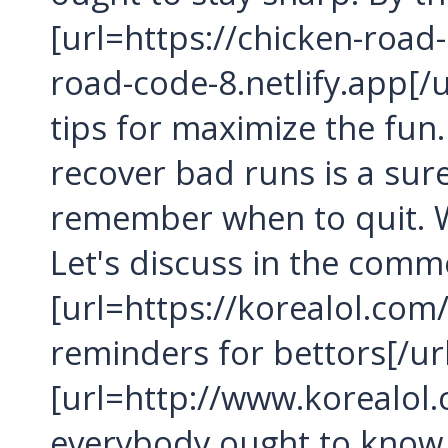
Школьные каникулы в Армении -
[url=https://chicken-road-
5 дней
Школьные каникулы в Армении -
road-code-8.netlify.app[/ur
7 дней
tips for maximize the fun. 
recover bad runs is a sure
remember when to quit. W
Let's discuss in the comm
[url=https://korealol.co
reminders for bettors[/url
[url=http://www.korealol
everybody ought to know 