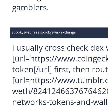
gamblers.
spookyswap fees spookyswap exchange
i usually cross check dex
[url=https://www.coinge
token[/url] first, then r
[url=https://www.tumblr
weth/8241246637676462
networks-tokens-and-wall