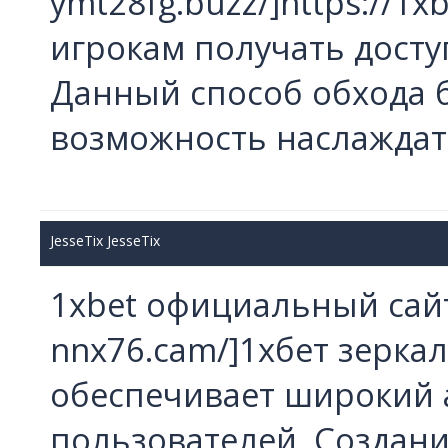
ymt28fg.buzz/]https://1x
игрокам получать досту
Данный способ обхода 
возможность наслаждать
JesseTix JesseTix
1xbet официальный сайт, 
nnx76.cam/]1хбет зеркал
обеспечивает широкий 
пользователей. Создани