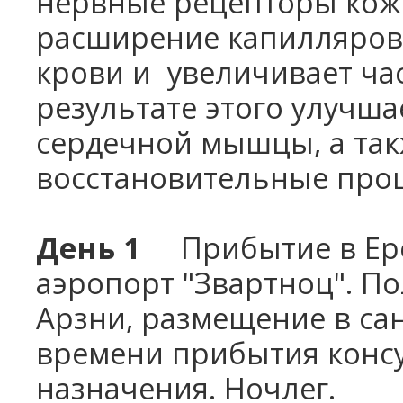
нервные рецепторы кож
Санаторий Джермук Ашхар 8 дней
расширение капилляров,
Винный Тур - 4 дня
Школьные каникулы в Армении -
крови и
увеличивает ча
5 дней
Школьные каникулы в Армении -
результате этого улучш
7 дней
сердечной мышцы, а так
восстановительные проц
День 1
Прибытие в Е
аэропорт "Звартноц". По
Арзни,
размещение в сан
времени прибытия консу
назначения.
Ночлег.