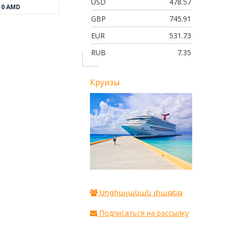
USD
478.57
0
AMD
GBP
745.91
EUR
531.73
RUB
7.35
Круизы
Սոցիալական փաթեթ
Подписаться на рассылку