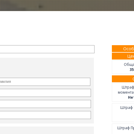
Особ
Цен
Обща
35
Штраф
момента
Не
Штраф 
Штраф Пр