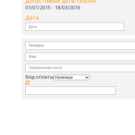
Допустимые даты сезона:
Санаторий Джермук Ашхар 8 дней
01/01/2015 - 18/03/2016
Винный Тур - 4 дня
Дата:
Школьные каникулы в Армении -
5 дней
Школьные каникулы в Армении -
7 дней
Вид оплаты