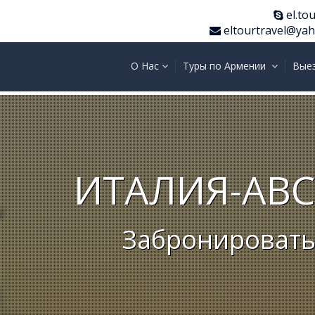
el.tou
eltourtravel@ya
О Нас
Туры по Армении
Вые
ИТАЛИЯ-АВ
Забронировать