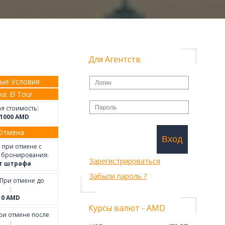
Для Агентств
ые Условия
а: El Tour
я стоимость:
1000
AMD
Отмена
Вход
 при отмене с
 бронирования:
Зарегистрироваться
т штрафа
Забыли пароль ?
При отмене до
:
0
AMD
Курсы валют - AMD
и отмене после
: