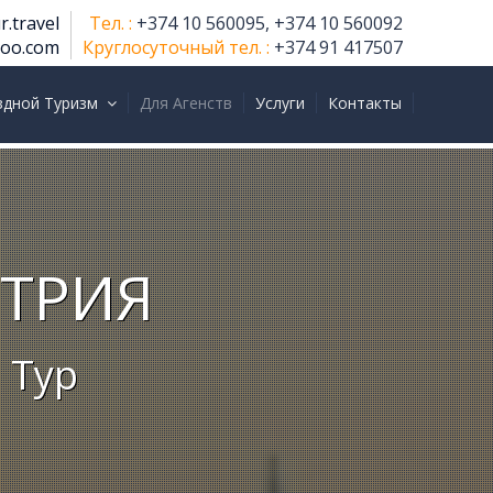
r.travel
Тел. :
+374 10 560095, +374 10 560092
hoo.com
Круглосуточный тел. :
+374 91 417507
здной Туризм
Для Агенств
Услуги
Контакты
СТРИЯ
 Тур